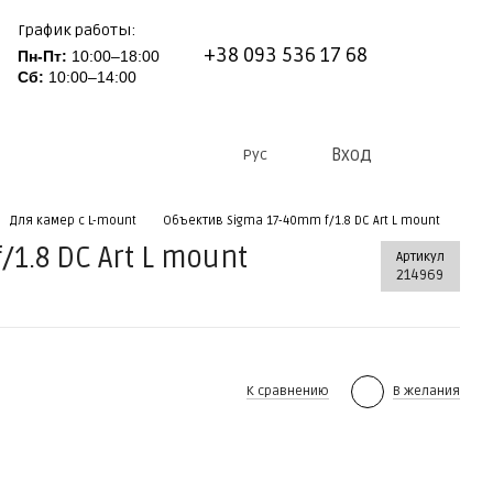
График работы:
+38 093 536 17 68
Пн-Пт:
10:00–18:00
Сб:
10:00–14:00
Вход
Рус
Для камер c L-mount
Объектив Sigma 17-40mm f/1.8 DC Art L mount
1.8 DC Art L mount
Артикул
214969
К сравнению
В желания