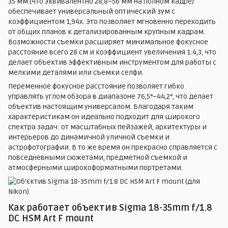
35 мм (что эквивалентно 28,8–56 мм на полном кадре)
обеспечивает универсальный оптический зум с
коэффициентом 1,94х. Это позволяет мгновенно переходить
от общих планов к детализированным крупным кадрам.
Возможности съемки расширяет минимальное фокусное
расстояние всего 28 см и коэффициент увеличения 1:4,3, что
делает объектив эффективным инструментом для работы с
мелкими деталями или съемки селфи.
Переменное фокусное расстояние позволяет гибко
управлять углом обзора в диапазоне 76,5°–44,2°, что делает
объектив настоящим универсалом. Благодаря таким
характеристикам он идеально подходит для широкого
спектра задач: от масштабных пейзажей, архитектуры и
интерьеров до динамичной уличной съемки и
астрофотографии. В то же время он прекрасно справляется с
повседневными сюжетами, предметной съемкой и
атмосферными широкоформатными портретами.
Как работает объектив Sigma 18-35mm f/1.8
DC HSM Art F mount