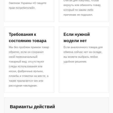
считая дня покупки), чтобы
Законом Украины «О защите
вернуть или обменять товар,
прав потребителей».
который по каким-либо
причинам не подошел.
Требования к
Если нужной
состоянию товара
модели нет
Мы без проблем примем товар
Если аналогичного товара для
обратно, если он сохранил
обмена сейчас нет на складе,
свой первоначальный
вы можете выбрать любое
товарный вид: отсутствуют
удобное решение.
следы использования или
носки, фабричные ярлыки,
пломбы и этикетки на месте, а
также прилагается чек или
расходная накладная.
Варианты действий