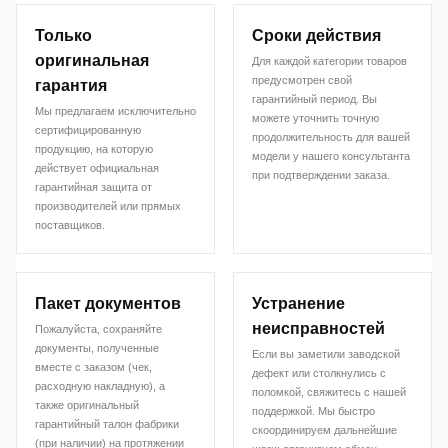
Только
Сроки действия
оригинальная
Для каждой категории товаров
предусмотрен свой
гарантия
гарантийный период. Вы
Мы предлагаем исключительно
можете уточнить точную
сертифицированную
продолжительность для вашей
продукцию, на которую
модели у нашего консультанта
действует официальная
при подтверждении заказа.
гарантийная защита от
производителей или прямых
поставщиков.
Пакет документов
Устранение
неисправностей
Пожалуйста, сохраняйте
документы, полученные
Если вы заметили заводской
вместе с заказом (чек,
дефект или столкнулись с
расходную накладную), а
поломкой, свяжитесь с нашей
также оригинальный
поддержкой. Мы быстро
гарантийный талон фабрики
скоординируем дальнейшие
(при наличии) на протяжении