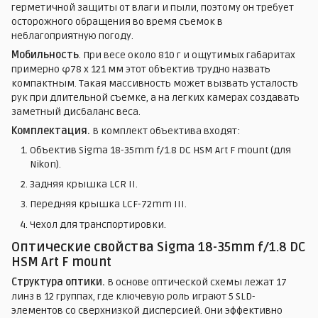
герметичной защиты от влаги и пыли, поэтому он требует
осторожного обращения во время съемок в
неблагоприятную погоду.
Мобильность
. При весе около 810 г и ощутимых габаритах
примерно φ78 х 121 мм этот объектив трудно назвать
компактным. Такая массивность может вызвать усталость
рук при длительной съемке, а на легких камерах создавать
заметный дисбаланс веса.
Комплектация.
В комплект объектива входят:
Объектив Sigma 18-35mm f/1.8 DC HSM Art F mount (для
Nikon).
Задняя крышка LCR II.
Передняя крышка LCF-72mm III.
Чехол для транспортировки.
Оптические свойства Sigma 18-35mm f/1.8 DC
HSM Art F mount
Структура оптики.
В основе оптической схемы лежат 17
линз в 12 группах, где ключевую роль играют 5 SLD-
элементов со сверхнизкой дисперсией. Они эффективно