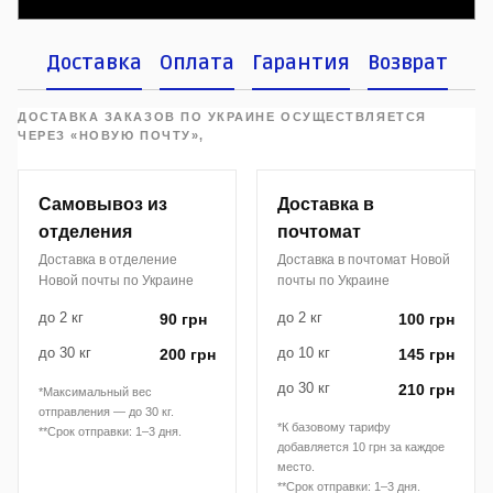
Доставка
Оплата
Гарантия
Возврат
ДОСТАВКА ЗАКАЗОВ ПО УКРАИНЕ ОСУЩЕСТВЛЯЕТСЯ
ЧЕРЕЗ «НОВУЮ ПОЧТУ»,
Самовывоз из
Доставка в
отделения
почтомат
Доставка в отделение
Доставка в почтомат Новой
Новой почты по Украине
почты по Украине
до 2 кг
до 2 кг
90 грн
100 грн
до 30 кг
до 10 кг
200 грн
145 грн
до 30 кг
210 грн
*Максимальный вес
отправления — до 30 кг.
*К базовому тарифу
**Срок отправки: 1–3 дня.
добавляется 10 грн за каждое
место.
**Срок отправки: 1–3 дня.