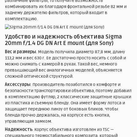
различные фильтры, то получите возможность
комбинировать их благодаря фронтальной резьбе 82 мм и
заднему держателю фильтров, который входит в
комплектацию.
Удобство и надежность объектива Sigma
20mm f/1.4 DG DN Art E mount (для Sony)
Вес и размеры
. Модель получила диаметр 87,8 мм, длину
113,2 мм и вес 630 г. Ее достаточно просто носить с собой и
можно снимать с камерой в руках. Такой вес, немного
превышающий вес аналогичных моделей, объясняется
сложной оптической структурой.
Аксессуары
. Производитель позаботился о комфорте и
безопасности транспортировки объектива, поэтому добавил
в комплектацию футляр, 2 классические защитные крышки
из пластика и съемную бленду. Она имеет форму лотоса и
защищает переднюю линзу от боковых бликов. Чтобы
бленда прочно держалась, на корпусе есть кнопка,
управляющая замком.
Надежность
. Корпус объектива изготовлен из TSC —
специального термостабильного композита, который