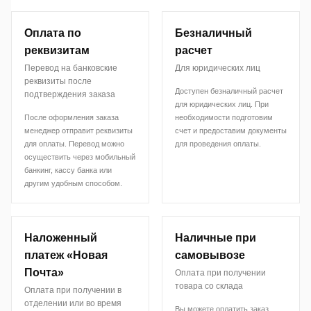
Оплата по
Безналичный
реквизитам
расчет
Перевод на банковские
Для юридических лиц
реквизиты после
Доступен безналичный расчет
подтверждения заказа
для юридических лиц. При
После оформления заказа
необходимости подготовим
менеджер отправит реквизиты
счет и предоставим документы
для оплаты. Перевод можно
для проведения оплаты.
осуществить через мобильный
банкинг, кассу банка или
другим удобным способом.
Наложенный
Наличные при
платеж «Новая
самовывозе
Почта»
Оплата при получении
товара со склада
Оплата при получении в
отделении или во время
Вы можете оплатить заказ