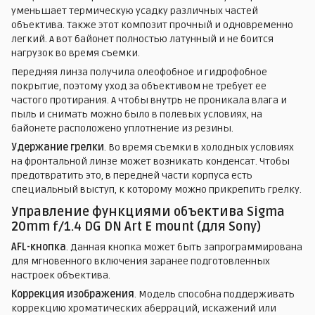
уменьшает термическую усадку различных частей
объектива. Также этот композит прочный и одновременно
легкий. А вот байонет полностью латунный и не боится
нагрузок во время съемки.
Передняя линза получила олеофобное и гидрофобное
покрытие, поэтому уход за объективом не требует ее
частого протирания. А чтобы внутрь не проникала влага и
пыль и снимать можно было в полевых условиях, на
байонете расположено уплотнение из резины.
Удержание грелки
. Во время съемки в холодных условиях
на фронтальной линзе может возникать конденсат. Чтобы
предотвратить это, в передней части корпуса есть
специальный выступ, к которому можно прикрепить грелку.
Управление функциями объектива Sigma
20mm f/1.4 DG DN Art E mount (для Sony)
AFL-кнопка
. Данная кнопка может быть запрограммирована
для мгновенного включения заранее подготовленных
настроек объектива.
Коррекция изображения
. Модель способна поддерживать
коррекцию хроматических аберраций, искажений или