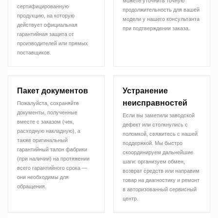
можете уточнить точную
сертифицированную
продолжительность для вашей
продукцию, на которую
модели у нашего консультанта
действует официальная
при подтверждении заказа.
гарантийная защита от
производителей или прямых
поставщиков.
Пакет документов
Устранение
неисправностей
Пожалуйста, сохраняйте
документы, полученные
Если вы заметили заводской
вместе с заказом (чек,
дефект или столкнулись с
расходную накладную), а
поломкой, свяжитесь с нашей
также оригинальный
поддержкой. Мы быстро
гарантийный талон фабрики
скоординируем дальнейшие
(при наличии) на протяжении
шаги: организуем обмен,
всего гарантийного срока —
возврат средств или направим
они необходимы для
товар на диагностику и ремонт
обращения.
в авторизованный сервисный
центр.