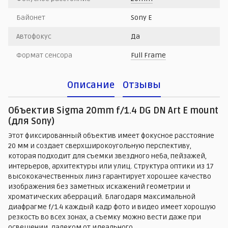
Байонет
Sony E
Автофокус
Да
Формат сенсора
Full Frame
Описание
Отзывы
Объектив Sigma 20mm f/1.4 DG DN Art E mount
(для Sony)
Этот фиксированный объектив имеет фокусное расстояние
20 мм и создает сверхширокоугольную перспективу,
которая подходит для съемки звездного неба, пейзажей,
интерьеров, архитектуры или улиц. Структура оптики из 17
высококачественных линз гарантирует хорошее качество
изображения без заметных искажений геометрии и
хроматических аберраций. Благодаря максимальной
диафрагме f/1.4 каждый кадр фото и видео имеет хорошую
резкость во всех зонах, а съемку можно вести даже при
освещении, далеком от идеального.