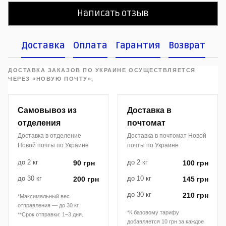
Написать отзыв
Доставка
Оплата
Гарантия
Возврат
ДОСТАВКА ЗАКАЗОВ ПО УКРАИНЕ ОСУЩЕСТВЛЯЕТСЯ
ЧЕРЕЗ «НОВУЮ ПОЧТУ»,
Самовывоз из
Доставка в
отделения
почтомат
Доставка в отделение
Доставка в почтомат Новой
Новой почты по Украине
почты по Украине
до 2 кг
до 2 кг
90 грн
100 грн
до 30 кг
до 10 кг
200 грн
145 грн
до 30 кг
210 грн
*Максимальный вес
отправления — до 30 кг.
*К базовому тарифу
**Срок отправки: 1–3 дня.
добавляется 10 грн за каждое