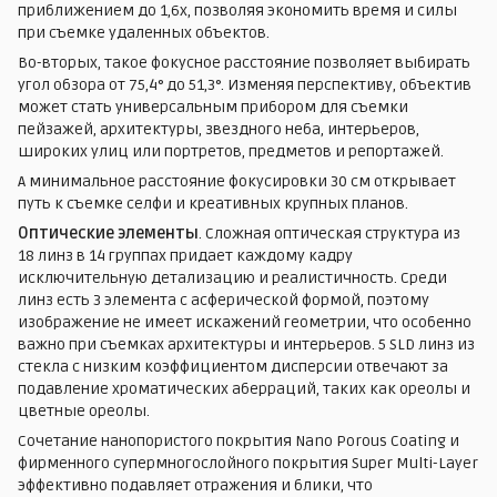
приближением до 1,6х, позволяя экономить время и силы
при съемке удаленных объектов.
Во-вторых, такое фокусное расстояние позволяет выбирать
угол обзора от 75,4° до 51,3°. Изменяя перспективу, объектив
может стать универсальным прибором для съемки
пейзажей, архитектуры, звездного неба, интерьеров,
широких улиц или портретов, предметов и репортажей.
А минимальное расстояние фокусировки 30 см открывает
путь к съемке селфи и креативных крупных планов.
Оптические элементы
. Сложная оптическая структура из
18 линз в 14 группах придает каждому кадру
исключительную детализацию и реалистичность. Среди
линз есть 3 элемента с асферической формой, поэтому
изображение не имеет искажений геометрии, что особенно
важно при съемках архитектуры и интерьеров. 5 SLD линз из
стекла с низким коэффициентом дисперсии отвечают за
подавление хроматических аберраций, таких как ореолы и
цветные ореолы.
Сочетание нанопористого покрытия Nano Porous Coating и
фирменного супермногослойного покрытия Super Multi-Layer
эффективно подавляет отражения и блики, что