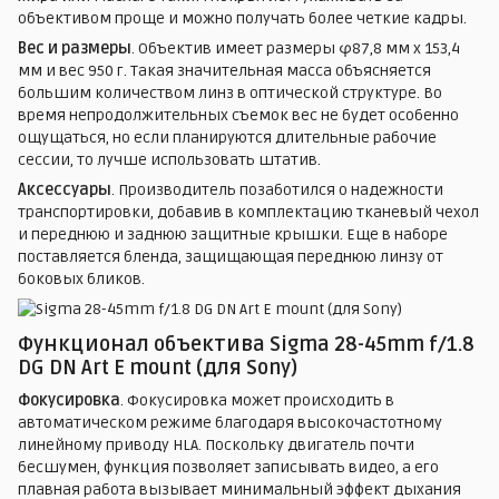
объективом проще и можно получать более четкие кадры.
Вес и размеры
. Объектив имеет размеры φ87,8 мм x 153,4
мм и вес 950 г. Такая значительная масса объясняется
большим количеством линз в оптической структуре. Во
время непродолжительных съемок вес не будет особенно
ощущаться, но если планируются длительные рабочие
сессии, то лучше использовать штатив.
Аксессуары
. Производитель позаботился о надежности
транспортировки, добавив в комплектацию тканевый чехол
и переднюю и заднюю защитные крышки. Еще в наборе
поставляется бленда, защищающая переднюю линзу от
боковых бликов.
Функционал объектива Sigma 28-45mm f/1.8
DG DN Art E mount (для Sony)
Фокусировка
. Фокусировка может происходить в
автоматическом режиме благодаря высокочастотному
линейному приводу HLA. Поскольку двигатель почти
бесшумен, функция позволяет записывать видео, а его
плавная работа вызывает минимальный эффект дыхания