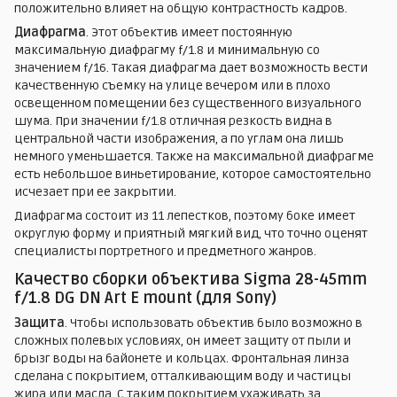
положительно влияет на общую контрастность кадров.
Диафрагма
. Этот объектив имеет постоянную
максимальную диафрагму f/1.8 и минимальную со
значением f/16. Такая диафрагма дает возможность вести
качественную съемку на улице вечером или в плохо
освещенном помещении без существенного визуального
шума. При значении f/1.8 отличная резкость видна в
центральной части изображения, а по углам она лишь
немного уменьшается. Также на максимальной диафрагме
есть небольшое виньетирование, которое самостоятельно
исчезает при ее закрытии.
Диафрагма состоит из 11 лепестков, поэтому боке имеет
округлую форму и приятный мягкий вид, что точно оценят
специалисты портретного и предметного жанров.
Качество сборки объектива Sigma 28-45mm
f/1.8 DG DN Art E mount (для Sony)
Защита
. Чтобы использовать объектив было возможно в
сложных полевых условиях, он имеет защиту от пыли и
брызг воды на байонете и кольцах. Фронтальная линза
сделана с покрытием, отталкивающим воду и частицы
жира или масла. С таким покрытием ухаживать за