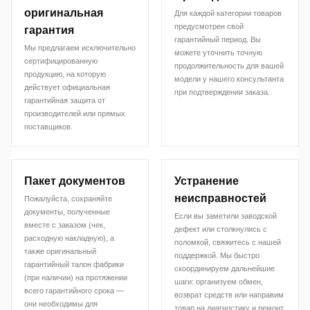
оригинальная
Для каждой категории товаров
предусмотрен свой
гарантия
гарантийный период. Вы
Мы предлагаем исключительно
можете уточнить точную
сертифицированную
продолжительность для вашей
продукцию, на которую
модели у нашего консультанта
действует официальная
при подтверждении заказа.
гарантийная защита от
производителей или прямых
поставщиков.
Пакет документов
Устранение
неисправностей
Пожалуйста, сохраняйте
документы, полученные
Если вы заметили заводской
вместе с заказом (чек,
дефект или столкнулись с
расходную накладную), а
поломкой, свяжитесь с нашей
также оригинальный
поддержкой. Мы быстро
гарантийный талон фабрики
скоординируем дальнейшие
(при наличии) на протяжении
шаги: организуем обмен,
всего гарантийного срока —
возврат средств или направим
они необходимы для
товар на диагностику и ремонт