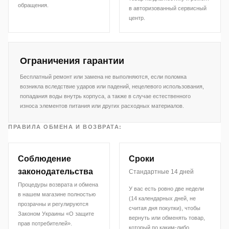
обращения.
в авторизованный сервисный
центр.
Ограничения гарантии
Бесплатный ремонт или замена не выполняются, если поломка
возникла вследствие ударов или падений, нецелевого использования,
попадания воды внутрь корпуса, а также в случае естественного
износа элементов питания или других расходных материалов.
ПРАВИЛА ОБМЕНА И ВОЗВРАТА:
Соблюдение
Сроки
законодательства
Стандартные 14 дней
Процедуры возврата и обмена
У вас есть ровно две недели
в нашем магазине полностью
(14 календарных дней, не
прозрачны и регулируются
считая дня покупки), чтобы
Законом Украины «О защите
вернуть или обменять товар,
прав потребителей».
который по каким-либо