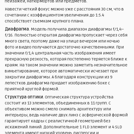
пейзажей, натюрмортов или предметов.
Навести четкий фокус можно уже с расстояния 30 см, что в
сочетании с коэффициентом увеличения до 1:5.4
способствует съемкам крупного плана.
Диафрагма
. Модель получила диапазон диафрагмы f/1,4–
f/16. Полностью открытая диафрагма пропускает через себя
много света, поэтому даже на улице вечером или ночью
фото и видео получаются достаточно качественными. При
значении f/1,4 центральная часть изображения имеет
прекрасную резкость, которая постепенно теряется ближе к
краям. На таком значении можно заметить незначительное
виньетирование, которое автоматически исчезает при
закрытии диафрагмы. А благодаря конструкции из 9
лепестков диафрагма придает изображению боке с
приятной круглой формой.
Структура оптики
. Оптическая структура устройства
состоит из 13 элементов, объединенных в 11 групп. С
объективом можно смело снимать архитектуру или
интерьеры, ведь наличие двух линз с асферической формой
гарантирует кадры с реалистичной геометрией без
искажений линий. Дополнительные 1 FLD элемент и 4 SLD
элемента имеют низкий уровень дисперсии и