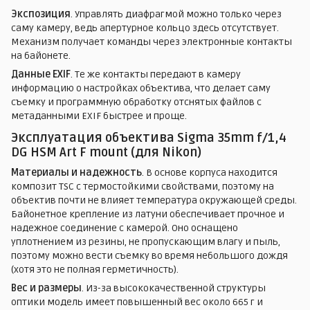
Экспозиция
. Управлять диафрагмой можно только через
саму камеру, ведь апертурное кольцо здесь отсутствует.
Механизм получает команды через электронные контакты
на байонете.
Данные EXIF
. Те же контакты передают в камеру
информацию о настройках объектива, что делает саму
съемку и программную обработку отснятых файлов с
метаданными EXIF быстрее и проще.
Эксплуатация объектива Sigma 35mm f/1,4
DG HSM Art F mount (для Nikon)
Материалы и надежность
. В основе корпуса находится
композит TSC с термостойкими свойствами, поэтому на
объектив почти не влияет температура окружающей среды.
Байонетное крепление из латуни обеспечивает прочное и
надежное соединение с камерой. Оно оснащено
уплотнением из резины, не пропускающим влагу и пыль,
поэтому можно вести съемку во время небольшого дождя
(хотя это не полная герметичность).
Вес и размеры
. Из-за высококачественной структуры
оптики модель имеет повышенный вес около 665 г и