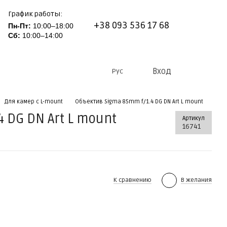
График работы:
+38 093 536 17 68
Пн-Пт:
10:00–18:00
Сб:
10:00–14:00
Вход
Рус
Для камер c L-mount
Объектив Sigma 85mm f/1.4 DG DN Art L mount
 DG DN Art L mount
Артикул
16741
К сравнению
В желания