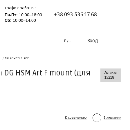
График работы:
+38 093 536 17 68
Пн-Пт:
10:00–18:00
Сб:
10:00–14:00
Вход
Рус
Для камер Nikon
 DG HSM Art F mount (для
Артикул
15218
К сравнению
В желания