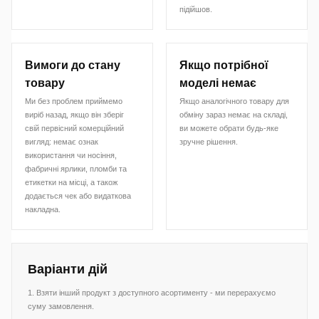
підійшов.
Вимоги до стану
Якщо потрібної
товару
моделі немає
Ми без проблем приймемо
Якщо аналогічного товару для
виріб назад, якщо він зберіг
обміну зараз немає на складі,
свій первісний комерційний
ви можете обрати будь-яке
вигляд: немає ознак
зручне рішення.
використання чи носіння,
фабричні ярлики, пломби та
етикетки на місці, а також
додається чек або видаткова
накладна.
Варіанти дій
1. Взяти інший продукт з доступного асортименту - ми перерахуємо
суму замовлення.