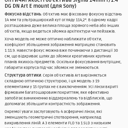
DG DN Art E mount (для Sony)
Фокусна відстань
. Об'єктив має фіксовану фокусну відстань
14 мм та ультраширокий кут огляду 114,2°. В одному кадрі
розташована дуже велика площа зоряного неба або інших
об'єктів, якщо ведеться зйомка архітектури чи пейзажів.
Хоча модель не може оптично наближати об'єкти,
коефіцієнт збільшення зображення матрицею становить
1:11.9. Навести фокус можна вже починаючи з дистанції 30
см, що відкриває шлях до зйомки креативних крупних
планів якихось предметів. Оскільки фокусування внутрішнє,
габарити корпуса під час зйомок не змінюються.
Структура оптики
. Серія об'єктивів Art вирізняється
складною оптичною структурою, і ця модель з 19
елементами у 15 групах не є виключенням. Усі лінзи вкриті
фірмовим багатошаровим покриттям, яке ефективно
запобігає виникненню віддзеркалень та відблисків, що
допомагає збільшити контрастність зображення.
Окремої уваги заслуговують 4 асферичні лінзи, які
зменшують геометричні спотворення, наприклад
викривлення ліній. А 3 елементи FLD та 1 SLD з низьким