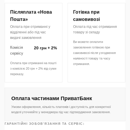
Післяплата «Нова
Готівка при
Пошта»
самовивозі
Оплата при отриманні у
Оплата під час отримання
відділенні або під час
товару зі складу
видачі замовлення
Ви можете оплатити
Комісія
20 грн + 2%
замовлення готівкою при
сервісу
самовивозі після узгодження
наявності товару та часу
Оплата при отриманні на пошті
отримання.
з комісією 20 грн + 2% від суми
переказу.
Оплата частинами ПриватБанк
Умови оформлення, кількість платежів і доступність для конкретної
моделі уточнюйте у менеджера під час підтвердження замовлення.
ГАРАНТІЙНІ ЗОБОВ'ЯЗАННЯ ТА СЕРВІС: