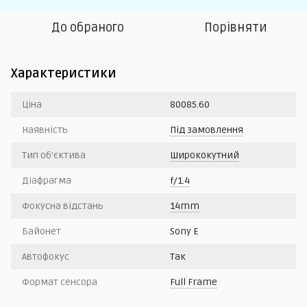
До обраного
Порівняти
Характеристики
Ціна
80085.60
Наявність
Під замовлення
Тип об’єктива
Ширококутний
Діафрагма
f/1.4
Фокусна відстань
14mm
Байонет
Sony E
Автофокус
Так
Формат сенсора
Full Frame