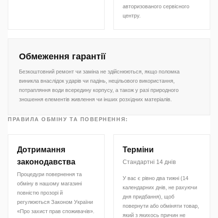
авторизованого сервісного
центру.
Обмеження гарантії
Безкоштовний ремонт чи заміна не здійснюються, якщо поломка
виникла внаслідок ударів чи падінь, нецільового використання,
потрапляння води всередину корпусу, а також у разі природного
зношення елементів живлення чи інших розхідних матеріалів.
ПРАВИЛА ОБМІНУ ТА ПОВЕРНЕННЯ:
Дотримання
Терміни
законодавства
Стандартні 14 днів
Процедури повернення та
У вас є рівно два тижні (14
обміну в нашому магазині
календарних днів, не рахуючи
повністю прозорі й
дня придбання), щоб
регулюються Законом України
повернути або обміняти товар,
«Про захист прав споживачів».
який з якихось причин не