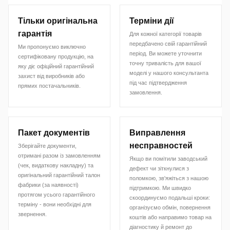
Тільки оригінальна
Терміни дії
гарантія
Для кожної категорії товарів
передбачено свій гарантійний
Ми пропонуємо виключно
період. Ви можете уточнити
сертифіковану продукцію, на
точну тривалість для вашої
яку діє офіційний гарантійний
моделі у нашого консультанта
захист від виробників або
під час підтвердження
прямих постачальників.
замовлення.
Пакет документів
Виправлення
несправностей
Зберігайте документи,
отримані разом із замовленням
Якщо ви помітили заводський
(чек, видаткову накладну) та
дефект чи зіткнулися з
оригінальний гарантійний талон
поломкою, зв'яжіться з нашою
фабрики (за наявності)
підтримкою. Ми швидко
протягом усього гарантійного
скоординуємо подальші кроки:
терміну - вони необхідні для
організуємо обмін, повернення
звернення.
коштів або направимо товар на
діагностику й ремонт до