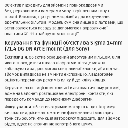
Об'єктив підходить для зйомки з повнокадровими
бездзеркальними камерами Sony з кріпленням типу E
mount. Важливо, що тут немає різьби для вкручування
фронтальних фільтрів. Модель сумісна лише з фільтрами, що
встановлюються позаду за допомогою направляючої
пластини GP-11 з набору комплектації.
Керування та функції об'єктива Sigma 14mm
f/1.4 DG DN Art E mount (для Sony)
Експозиція
. Об'єктив оснащений апертурним кільцем, біля
якого знаходиться шкала діафрагми. Кільце можна
заблокувати за допомогою спеціальної кнопки, аби під час
зйомок випадково не змінити експозицію. А відеографи
оцінять перемикач режимів кліку й де-кліку кільця.
Керувати експозицією можливо і в автоматичному режимі,
адже на байонеті розташовані електронні контакти, які
передають команди до механізму діафрагми.
Фокусування
. Об'єктив отримав мотор HLA, що підтримує
високошвидкісне автоматичне фокусування і має гарну
точність роботи. Функція автофокусу підходить для зйомок
відео, адже не спричиняє непотрібного шуму.