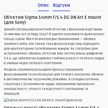
Опис
Відгуки
Об'єктив Sigma 14mm f/1.4 DG DN Art E mount
(для Sony)
Даний ультраширококутний об'єктив з фокусною відстанню
14 мм має кут огляду 114,2° й здатен охоплювати дуже великі
площі сцени. Його безпосереднє призначення — зйомка
зоряного неба, але також така фокусна відстань підходить
для архітектурних та пейзажних жанрів. Як і потрібно для
астрономічної зйомки, об'єктив має світлосильну діафрагму
f/1.4, що забезпечує відмінну глибину різкості та якісні кадри
в умовах недостатнього освітлення.
Модель отримала розширені функції керування
фокусуванням та експозицією для точного контролю зйомки
в автоматичному та ручному режимах. А складна оптична
структура з 19 елементів надає зображенню прекрасної
контрастності, чіткості та відсутності спотворень та
аберацій.
Оптичні якості об'єктива Sigma 14mm f/1.4