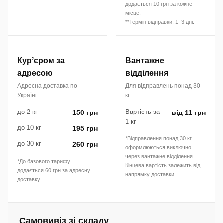
додається 10 грн за кожне
місце.
**Термін відправки: 1–3 дні.
Курʼєром за
Вантажне
адресою
відділення
Адресна доставка по
Для відправлень понад 30
Україні
кг
до 2 кг
Вартість за
150 грн
від 11 грн
1 кг
до 10 кг
195 грн
*Відправлення понад 30 кг
до 30 кг
260 грн
оформлюються виключно
через вантажне відділення.
*До базового тарифу
Кінцева вартість залежить від
додається 60 грн за адресну
напрямку доставки.
доставку.
Самовивіз зі складу