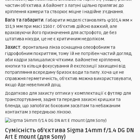
частин об'єктива. А байонет з латуні щільно прилягає до
кріплення камери та створює міцне і надійне з'єднання.
Вага та габарити
. Габарити моделі становлять φ101,4 мм ×
151,9 мм при масі 1160 г. Об'єктив дійсно важкий, але
враховуючи його призначення для астрофото, де без
штатива нікуди, це не є критичним недоліком.
Захист
. Фронтальна лінза оснащена олеофобним та
гідрофобним покриттям, тому їй не потрібен частий догляд,
аби кадри залишалися чіткими. Байонетне кріплення,
кнопки та кільця фокусування й експозиції захищені від
потрапляння всередину бризок води та пилу. Хоча це не
справжня герметичність, об'єктив можна використовувати,
якщо йде невеликий дощ.
Додатково для захисту оптики у комплектації є футляр для
транспортування, задня та передня захисні кришки та
бленда, що запобігає боковим засвітам та небажаним
контактам з передньою лінзою.
Сумісність об'єктива Sigma 14mm f/1.4 DG DN
Art E mount (для Sony)