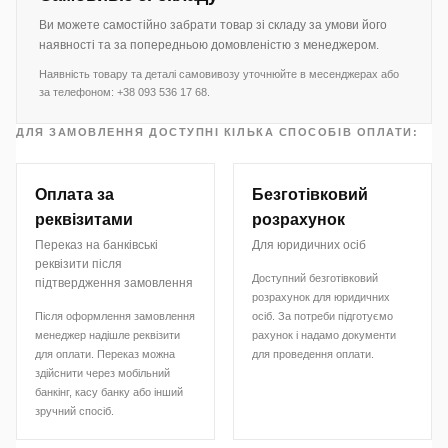
Ви можете самостійно забрати товар зі складу за умови його
наявності та за попередньою домовленістю з менеджером.
Наявність товару та деталі самовивозу уточнюйте в месенджерах або
за телефоном: +38 093 536 17 68.
ДЛЯ ЗАМОВЛЕННЯ ДОСТУПНІ КІЛЬКА СПОСОБІВ ОПЛАТИ:
Оплата за
Безготівковий
реквізитами
розрахунок
Переказ на банківські
Для юридичних осіб
реквізити після
Доступний безготівковий
підтвердження замовлення
розрахунок для юридичних
Після оформлення замовлення
осіб. За потреби підготуємо
менеджер надішле реквізити
рахунок і надамо документи
для оплати. Переказ можна
для проведення оплати.
здійснити через мобільний
банкінг, касу банку або інший
зручний спосіб.