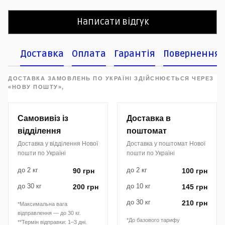
Написати відгук
Доставка
Оплата
Гарантія
Повернення
ДОСТАВКА ЗАМОВЛЕНЬ ПО УКРАЇНІ ЗДІЙСНЮЄТЬСЯ ЧЕРЕЗ
«НОВУ ПОШТУ»,
Самовивіз із
Доставка в
відділення
поштомат
Доставка у відділення Нової
Доставка у поштомат Нової
пошти по Україні
пошти по Україні
до 2 кг
до 2 кг
90 грн
100 грн
до 30 кг
до 10 кг
200 грн
145 грн
до 30 кг
210 грн
*Максимальна вага
відправлення — до 30 кг.
*До базового тарифу
**Термін відправки: 1–3 дні.