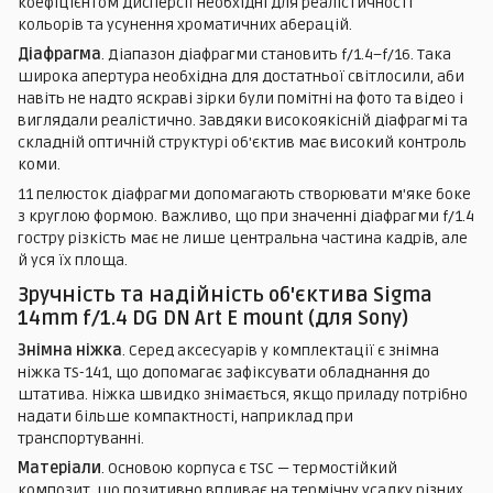
коефіцієнтом дисперсії необхідні для реалістичності
кольорів та усунення хроматичних аберацій.
Діафрагма
. Діапазон діафрагми становить f/1.4–f/16. Така
широка апертура необхідна для достатньої світлосили, аби
навіть не надто яскраві зірки були помітні на фото та відео і
виглядали реалістично. Завдяки високоякісній діафрагмі та
складній оптичній структурі об'єктив має високий контроль
коми.
11 пелюсток діафрагми допомагають створювати м'яке боке
з круглою формою. Важливо, що при значенні діафрагми f/1.4
гостру різкість має не лише центральна частина кадрів, але
й уся їх площа.
Зручність та надійність об'єктива Sigma
14mm f/1.4 DG DN Art E mount (для Sony)
Знімна ніжка
. Серед аксесуарів у комплектації є знімна
ніжка TS-141, що допомагає зафіксувати обладнання до
штатива. Ніжка швидко знімається, якщо приладу потрібно
надати більше компактності, наприклад при
транспортуванні.
Матеріали
. Основою корпуса є TSC — термостійкий
композит, що позитивно впливає на термічну усадку різних