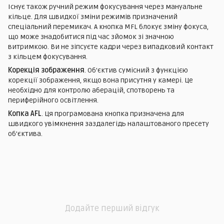
Існує також ручний режим фокусування через мануальне
кільце. Для швидкої зміни режимів призначений
спеціальний перемикач. А кнопка MFL блокує зміну фокуса,
що може знадобитися під час зйомок зі значною
витримкою. Ви не зіпсуєте кадри через випадковий контакт
з кільцем фокусування.
Корекція зображення
. Об'єктив сумісний з функцією
корекції зображення, якщо вона присутня у камері. Це
необхідно для контролю аберацій, спотворень та
периферійного освітлення.
Копка AFL
. Ця програмована кнопка призначена для
швидкого увімкнення заздалегідь налаштованого пресету
об'єктива.
Додайте перший відгук