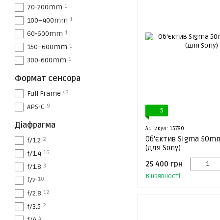
1
70-200mm
1
100–400mm
1
60-600mm
1
150–600mm
1
300-600mm
Формат сенсора
43
Full Frame
9
APS-C
5
Діафрагма
Артикул: 15780
Об'єктив Sigma 50mm
2
f/1.2
(для Sony)
16
f/1.4
25 400 грн
3
f/1.8
В наявності
10
f/2
12
f/2.8
2
f/3.5
4
f/4