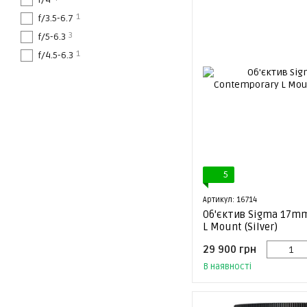
1
f/3.5-6.7
3
f/5-6.3
1
f/4.5-6.3
5
Артикул: 16714
Об'єктив Sigma 17mm
L Mount (Silver)
29 900 грн
В наявності