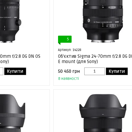
5
Артикул: 14228
00mm f/2.8 DG DN OS
Об'єктив Sigma 24-70mm f/2.8 DG DN
Sony)
E mount (для Sony)
Купити
50 450 грн
Купити
В наявності