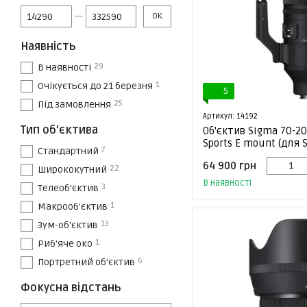
Від Ціна, грн
До Ціна, грн
ОК
Наявність
29
В наявності
1
Очікується до 21 березня
5
25
Під замовлення
Артикул: 14192
Тип об’єктива
Об'єктив Sigma 70-2
Sports E mount (для 
7
Стандартний
64 900 грн
22
Ширококутний
В наявності
3
Телеоб'єктив
1
Макрооб'єктив
13
Зум-об'єктив
1
Риб'яче око
6
Портретний об'єктив
Фокусна відстань