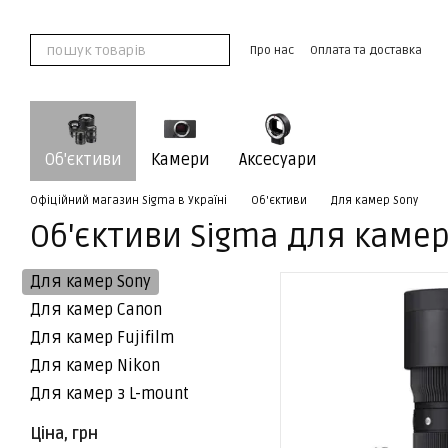
Перейти до основного контенту
Про нас
Оплата та доставка
Обмін та повернення
Контак
Угода користувача
Об'єктиви
Камери
Аксесуари
Офіційний магазин Sigma в Україні
Об'єктиви
Для камер Sony
Об'єктиви Sigma для камер
Для камер Sony
Для камер Canon
Для камер Fujifilm
Для камер Nikon
Для камер з L-mount
Ціна, грн