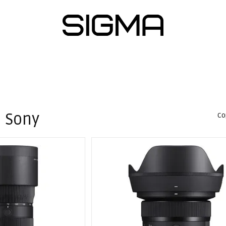
тна інформація
 Sony
Со