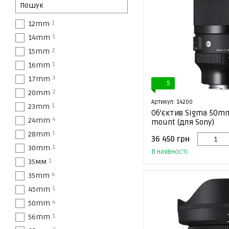
1
12mm
1
14mm
2
15mm
1
16mm
3
17mm
5
2
20mm
Артикул: 14200
1
23mm
Об'єктив Sigma 50mm 
4
24mm
mount (для Sony)
1
28mm
36 450 грн
1
30mm
В наявності
1
35мм
4
35mm
1
45mm
4
50mm
1
56mm