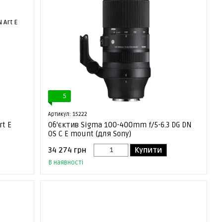
5
Артикул: 15222
rt E
Об'єктив Sigma 100-400mm f/5-6.3 DG DN
OS C E mount (для Sony)
34 274 грн
Купити
В наявності