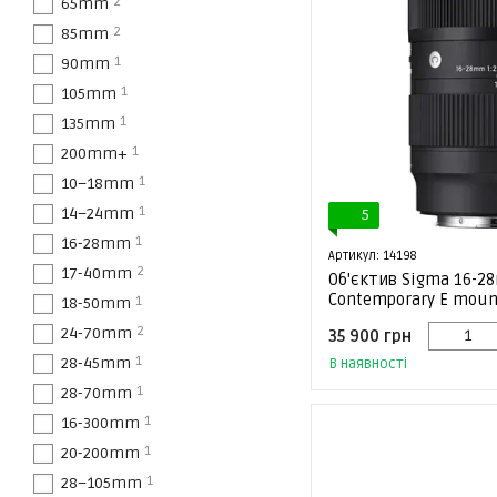
2
65mm
2
85mm
1
90mm
1
105mm
1
135mm
1
200mm+
1
10–18mm
1
14–24mm
5
1
16-28mm
Артикул: 14198
2
17-40mm
Об'єктив Sigma 16-28
Contemporary E mount
1
18-50mm
2
24-70mm
35 900 грн
1
28-45mm
В наявності
1
28-70mm
1
16-300mm
1
20-200mm
1
28–105mm