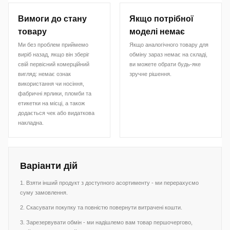
Вимоги до стану
Якщо потрібної
товару
моделі немає
Ми без проблем приймемо
Якщо аналогічного товару для
виріб назад, якщо він зберіг
обміну зараз немає на складі,
свій первісний комерційний
ви можете обрати будь-яке
вигляд: немає ознак
зручне рішення.
використання чи носіння,
фабричні ярлики, пломби та
етикетки на місці, а також
додається чек або видаткова
накладна.
Варіанти дій
1. Взяти інший продукт з доступного асортименту - ми перерахуємо
суму замовлення.
2. Скасувати покупку та повністю повернути витрачені кошти.
3. Зарезервувати обмін - ми надішлемо вам товар першочергово,