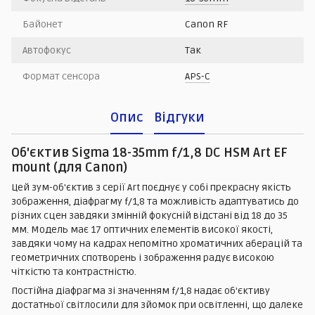
Байонет
Canon RF
Автофокус
Так
Формат сенсора
APS-C
Опис
Відгуки
Об'єктив Sigma 18-35mm f/1,8 DC HSM Art EF
mount (для Canon)
Цей зум-об'єктив з серії Art поєднує у собі прекрасну якість
зображення, діафрагму f/1,8 та можливість адаптуватись до
різних сцен завдяки змінній фокусній відстані від 18 до 35
мм. Модель має 17 оптичних елементів високої якості,
завдяки чому на кадрах непомітно хроматичних аберацій та
геометричних спотворень і зображення радує високою
чіткістю та контрастністю.
Постійна діафрагма зі значенням f/1,8 надає об'єктиву
достатньої світлосили для зйомок при освітленні, що далеке