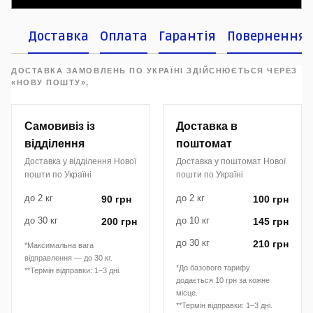
Доставка
Оплата
Гарантія
Повернення
ДОСТАВКА ЗАМОВЛЕНЬ ПО УКРАЇНІ ЗДІЙСНЮЄТЬСЯ ЧЕРЕЗ
«НОВУ ПОШТУ»,
Самовивіз із
Доставка в
відділення
поштомат
Доставка у відділення Нової
Доставка у поштомат Нової
пошти по Україні
пошти по Україні
до 2 кг
до 2 кг
90 грн
100 грн
до 30 кг
до 10 кг
200 грн
145 грн
до 30 кг
210 грн
*Максимальна вага
відправлення — до 30 кг.
*До базового тарифу
**Термін відправки: 1–3 дні.
додається 10 грн за кожне
місце.
**Термін відправки: 1–3 дні.