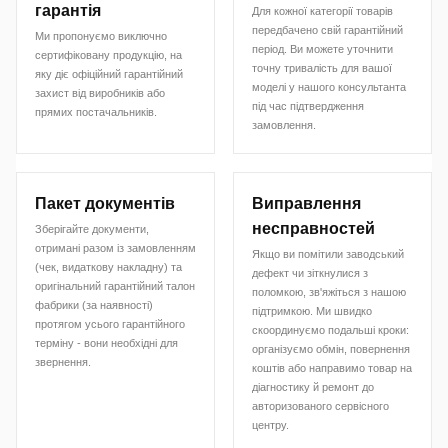
гарантія
Для кожної категорії товарів
передбачено свій гарантійний
Ми пропонуємо виключно
період. Ви можете уточнити
сертифіковану продукцію, на
точну тривалість для вашої
яку діє офіційний гарантійний
моделі у нашого консультанта
захист від виробників або
під час підтвердження
прямих постачальників.
замовлення.
Пакет документів
Виправлення
несправностей
Зберігайте документи,
отримані разом із замовленням
Якщо ви помітили заводський
(чек, видаткову накладну) та
дефект чи зіткнулися з
оригінальний гарантійний талон
поломкою, зв'яжіться з нашою
фабрики (за наявності)
підтримкою. Ми швидко
протягом усього гарантійного
скоординуємо подальші кроки:
терміну - вони необхідні для
організуємо обмін, повернення
звернення.
коштів або направимо товар на
діагностику й ремонт до
авторизованого сервісного
центру.