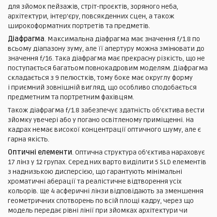
для зйомок пейзажів, стріт-проєктів, зоряного неба,
архітектури, інтер'єру, повсякденних сцен, а також
широкоформатних портретів та предметів.
Діафрагма
. Максимальна діафрагма має значення f/1.8 по
всьому діапазону зуму, але її апертуру можна змінювати до
значення f/16. Така діафрагма має прекрасну різкість, що не
поступається багатьом повнокадровим моделям. Діафрагма
складається з 9 пелюстків, тому боке має округлу форму
і приємний зовнішній вигляд, що особливо сподобається
предметним та портретним фахівцям.
Також діафрагма f/1.8 забезпечує здатність об'єктива вести
зйомку увечері або у погано освітленому приміщенні. На
кадрах немає високої концентрації оптичного шуму, але є
гарна якість.
Оптичні елементи
. Оптична структура об'єктива нараховує
17 лінз у 12 групах. Серед них варто виділити 5 SLD елементів
з наднизькою дисперсією, що гарантують мінімальні
хроматичні аберації та реалістичне відтворення усіх
кольорів. Ще 4 асферичні лінзи відповідають за зменшення
геометричних спотворень по всій площі кадру, через що
модель передає рівні лінії при зйомках архітектури чи