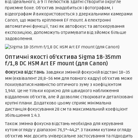
від ідеального, а 9 її пелюстків здатні створити округле
приємне боке. Об'єктив знадобиться і фотографам, і
відеографам й використовується з дзеркальними камерами
Canon, що мають кріплення EF mount. А електронні
автоматичні функції, такі як автофокус та автокерування
експозицією, допоможуть отримувати від зйомок більше
задоволення.
Оптичні якості об'єктива Sigma 18-35mm
f/1,8 DC HSM Art EF mount (для Canon)
Фокусна відстань
. Завдяки змінній фокусній відстані 18–35
мм (еквівалент 28,8–56 мм для повного кадру) об'єктив може
похизуватися наявністю оптичного зуму з коефіцієнтом
1,94Х. Це не тільки корисно для швидкого наближення
віддалених об'єктів, але й дозволяє створювати деталізовані
крупні плани. Додатково цьому сприяє мінімальна
дистанція фокусування 28 см та максимальний коефіцієнт
збільшення 1:4.3.
Також змінна фокусна відстань необхідна для керування
кутом огляду у діапазоні 76,5°–44,2°. З такими кутами огляду
об'єктив має досить універсальне застосування та підходить