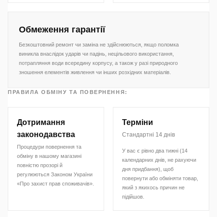
Обмеження гарантії
Безкоштовний ремонт чи заміна не здійснюються, якщо поломка
виникла внаслідок ударів чи падінь, нецільового використання,
потрапляння води всередину корпусу, а також у разі природного
зношення елементів живлення чи інших розхідних матеріалів.
ПРАВИЛА ОБМІНУ ТА ПОВЕРНЕННЯ:
Дотримання
Терміни
законодавства
Стандартні 14 днів
Процедури повернення та
У вас є рівно два тижні (14
обміну в нашому магазині
календарних днів, не рахуючи
повністю прозорі й
дня придбання), щоб
регулюються Законом України
повернути або обміняти товар,
«Про захист прав споживачів».
який з якихось причин не
підійшов.