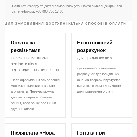
Наявність товару та деталі самовивозу уточнюйте в месенджерах або
за телефоном: +38 093 536 17 68.
ДЛЯ ЗАМОВЛЕННЯ ДОСТУПНІ КІЛЬКА СПОСОБІВ ОПЛАТИ:
Оплата за
Безготівковий
реквізитами
розрахунок
Переказ на банківські
Для юридичних осіб
реквізити після
Доступний безготівковий
підтвердження замовлення
розрахунок для юридичних
Після оформлення замовлення
осіб. За потреби підготуємо
менеджер надішле реквізити
рахунок і надамо документи
для оплати. Переказ можна
для проведення оплати.
здійснити через мобільний
банкінг, касу банку або інший
зручний спосіб.
Післяплата «Нова
Готівка при