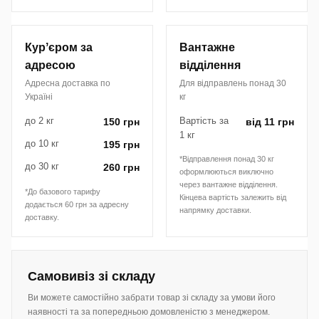
Курʼєром за
Вантажне
адресою
відділення
Адресна доставка по
Для відправлень понад 30
Україні
кг
до 2 кг
Вартість за
150 грн
від 11 грн
1 кг
до 10 кг
195 грн
*Відправлення понад 30 кг
до 30 кг
260 грн
оформлюються виключно
через вантажне відділення.
*До базового тарифу
Кінцева вартість залежить від
додається 60 грн за адресну
напрямку доставки.
доставку.
Самовивіз зі складу
Ви можете самостійно забрати товар зі складу за умови його
наявності та за попередньою домовленістю з менеджером.