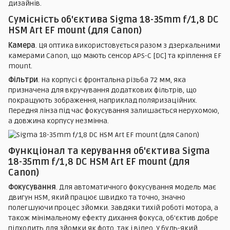
дизайнів.
Сумісність об'єктива Sigma 18-35mm f/1,8 DC
HSM Art EF mount (для Canon)
Камера
. Ця оптика використовується разом з дзеркальними
камерами Canon, що мають сенсор APS-C [DC] та кріплення EF
mount.
Фільтри
. На корпусі є фронтальна різьба 72 мм, яка
призначена для вкручування додаткових фільтрів, що
покращують зображення, наприклад поляризаційних.
Передня лінза під час фокусування залишається нерухомою,
а довжина корпусу незмінна.
Функціонал та керування об'єктива Sigma
18-35mm f/1,8 DC HSM Art EF mount (для
Canon)
Фокусування
. Для автоматичного фокусування модель має
двигун HSM, який працює швидко та точно, значно
полегшуючи процес зйомки. Завдяки тихій роботі мотора, а
також мінімальному ефекту дихання фокуса, об'єктив добре
підходить для зйомки як фото, так і відео. У будь-який