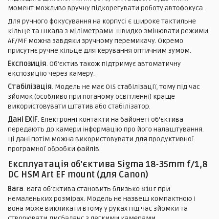
момент можливо вручну підкорегувати роботу автофокуса.
Для ручного фокусування на корпусі є широке тактильне
кільце та шкала з міліметрами. Швидко змінювати режими
AF/MF можна завдяки зручному перемикачу. Окремо
присутнє ручне кільце для керування оптичним зумом.
Експозиція
. Об'єктив також підтримує автоматичну
експозицію через камеру.
Стабілізація
. Модель не має OIS стабілізації, тому під час
зйомок (особливо при поганому освітленні) краще
використовувати штатив або стабілізатор.
Дані EXIF
. Електронні контакти на байонеті об'єктива
передають до камери інформацію про його налаштування.
Ці дані потім можна використовувати для продуктивної
програмної обробки файлів.
Експлуатація об'єктива Sigma 18-35mm f/1,8
DC HSM Art EF mount (для Canon)
Вага
. Вага об'єктива становить близько 810 г при
немаленьких розмірах. Модель не назвеш компактною і
вона може викликати втому у руках під час зйомки та
створювати дисбаланс з легкими камерами.