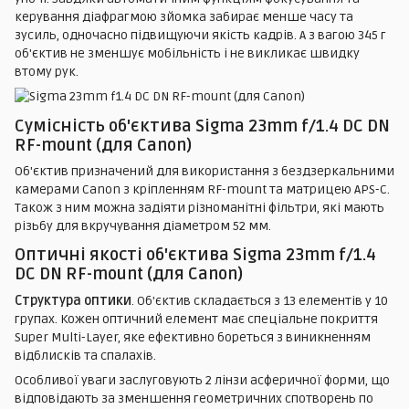
керування діафрагмою зйомка забирає менше часу та
зусиль, одночасно підвищуючи якість кадрів. А з вагою 345 г
об'єктив не зменшує мобільність і не викликає швидку
втому рук.
Сумісність об'єктива Sigma 23mm f/1.4 DC DN
RF-mount (для Canon)
Об'єктив призначений для використання з бездзеркальними
камерами Canon з кріпленням RF-mount та матрицею APS-C.
Також з ним можна задіяти різноманітні фільтри, які мають
різьбу для вкручування діаметром 52 мм.
Оптичні якості об'єктива Sigma 23mm f/1.4
DC DN RF-mount (для Canon)
Структура оптики
. Об'єктив складається з 13 елементів у 10
групах. Кожен оптичний елемент має спеціальне покриття
Super Multi-Layer, яке ефективно бореться з виникненням
відблисків та спалахів.
Особливої уваги заслуговують 2 лінзи асферичної форми, що
відповідають за зменшення геометричних спотворень по