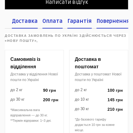
Написати відгук
Доставка
Оплата
Гарантія
Повернення
ДОСТАВКА ЗАМОВЛЕНЬ ПО УКРАЇНІ ЗДІЙСНЮЄТЬСЯ ЧЕРЕЗ
«НОВУ ПОШТУ»,
Самовивіз із
Доставка в
відділення
поштомат
Доставка у відділення Нової
Доставка у поштомат Нової
пошти по Україні
пошти по Україні
до 2 кг
до 2 кг
90 грн
100 грн
до 30 кг
до 10 кг
200 грн
145 грн
до 30 кг
210 грн
*Максимальна вага
відправлення — до 30 кг.
*До базового тарифу
**Термін відправки: 1–3 дні.
додається 10 грн за кожне
місце.