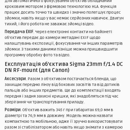
Для автоматичного фокусування об'єктив обладнаний
кроковим мотором з фірмовою технологією HLA. Функція
працює досить точно та швидко і значно полегшує процес
зйомки, навіть якщо у вас немає серйозних навичок. Двигун
тихий, і його робота не заважає зйомці відео.
Передача EXIF
. Через електронні контакти на байонеті
об'єктив передає до камери метадані EXIF щодо
налаштувань експозиції, фокусування чи інших параметрів
зйомки. З такими даними пізніше можна пришвидшити
програмну обробку фото та відео.
Експлуатація об'єктива Sigma 23mm f/1.4 DC
DN RF-mount (для Canon)
Аксесуари
. Разом з об'єктивом постачається бленда, що
захищає передню лінзу від бокових засвітів та від дотиків
пальців або інших предметів. Ще до комплектації входять
передня і задня захисні кришки, які знадобляться під час
зберігання чи транспортування приладу.
Розміри
. Об'єктив важить 345 г при габаритах 69,0 мм в
діаметрі та 76,9 мм в довжину. Модель можна назвати
компактною та мобільною, адже її зручно використовувати
разом зі стабілізатором або навіть якщо знімати з камерою