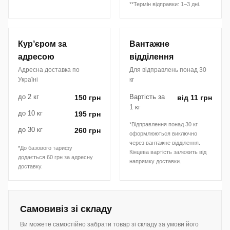
**Термін відправки: 1–3 дні.
Курʼєром за
Вантажне
адресою
відділення
Адресна доставка по
Для відправлень понад 30
Україні
кг
до 2 кг
Вартість за
150 грн
від 11 грн
1 кг
до 10 кг
195 грн
*Відправлення понад 30 кг
до 30 кг
260 грн
оформлюються виключно
через вантажне відділення.
*До базового тарифу
Кінцева вартість залежить від
додається 60 грн за адресну
напрямку доставки.
доставку.
Самовивіз зі складу
Ви можете самостійно забрати товар зі складу за умови його