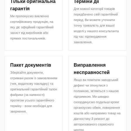
Тільки оригінальна
Терміни дії
гарантія
Для кожної категорії товарів
передбачено свій гарантійний
Ми пропонуємо виключно
період. Ви можете уточнити
сертифіковану продукцію, на
точну тривалість для вашої
яку діє офіційний гарантійний
моделі у нашого консультанта
захист від виробників або
під час підтвердження
прямих постачальників.
замовлення.
Пакет документів
Виправлення
несправностей
Зберігайте документи,
отримані разом із замовленням
Якщо ви помітили заводський
(чек, видаткову накладну) та
дефект чи зіткнулися з
оригінальний гарантійний талон
поломкою, зв'яжіться з нашою
фабрики (за наявності)
підтримкою. Ми швидко
протягом усього гарантійного
скоординуємо подальші кроки:
терміну - вони необхідні для
організуємо обмін, повернення
звернення.
коштів або направимо товар на
діагностику й ремонт до
авторизованого сервісного
центру.