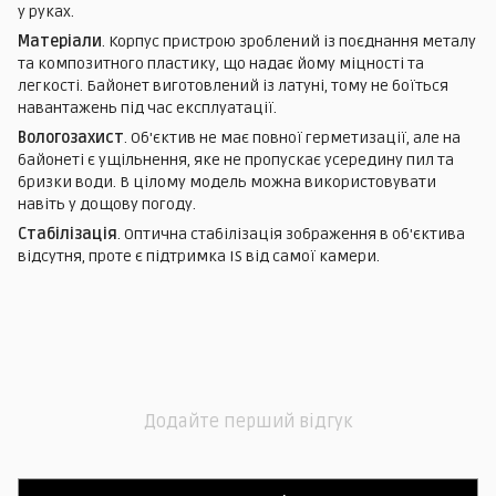
у руках.
Матеріали
. Корпус пристрою зроблений із поєднання металу
та композитного пластику, що надає йому міцності та
легкості. Байонет виготовлений із латуні, тому не боїться
навантажень під час експлуатації.
Вологозахист
. Об'єктив не має повної герметизації, але на
байонеті є ущільнення, яке не пропускає усередину пил та
бризки води. В цілому модель можна використовувати
навіть у дощову погоду.
Стабілізація
. Оптична стабілізація зображення в об'єктива
відсутня, проте є підтримка IS від самої камери.
Додайте перший відгук