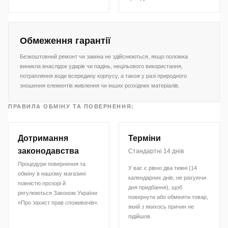
Обмеження гарантії
Безкоштовний ремонт чи заміна не здійснюються, якщо поломка
виникла внаслідок ударів чи падінь, нецільового використання,
потрапляння води всередину корпусу, а також у разі природного
зношення елементів живлення чи інших розхідних матеріалів.
ПРАВИЛА ОБМІНУ ТА ПОВЕРНЕННЯ:
Дотримання
Терміни
законодавства
Стандартні 14 днів
Процедури повернення та
У вас є рівно два тижні (14
обміну в нашому магазині
календарних днів, не рахуючи
повністю прозорі й
дня придбання), щоб
регулюються Законом України
повернути або обміняти товар,
«Про захист прав споживачів».
який з якихось причин не
підійшов.