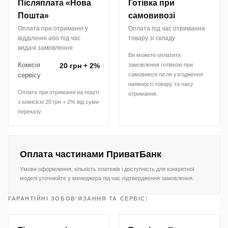
Післяплата «Нова
Готівка при
Пошта»
самовивозі
Оплата при отриманні у
Оплата під час отримання
відділенні або під час
товару зі складу
видачі замовлення
Ви можете оплатити
Комісія
20 грн + 2%
замовлення готівкою при
сервісу
самовивозі після узгодження
наявності товару та часу
Оплата при отриманні на пошті
отримання.
з комісією 20 грн + 2% від суми
переказу.
Оплата частинами ПриватБанк
Умови оформлення, кількість платежів і доступність для конкретної
моделі уточнюйте у менеджера під час підтвердження замовлення.
ГАРАНТІЙНІ ЗОБОВ'ЯЗАННЯ ТА СЕРВІС: