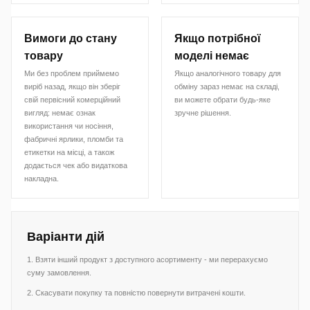
Вимоги до стану
Якщо потрібної
товару
моделі немає
Ми без проблем приймемо
Якщо аналогічного товару для
виріб назад, якщо він зберіг
обміну зараз немає на складі,
свій первісний комерційний
ви можете обрати будь-яке
вигляд: немає ознак
зручне рішення.
використання чи носіння,
фабричні ярлики, пломби та
етикетки на місці, а також
додається чек або видаткова
накладна.
Варіанти дій
1. Взяти інший продукт з доступного асортименту - ми перерахуємо
суму замовлення.
2. Скасувати покупку та повністю повернути витрачені кошти.