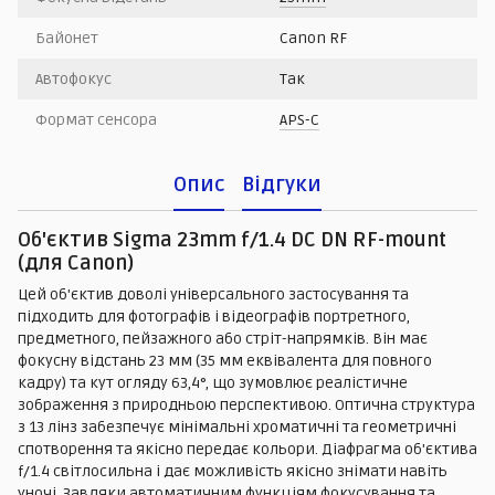
Байонет
Canon RF
Автофокус
Так
Формат сенсора
APS-C
Опис
Відгуки
Об'єктив Sigma 23mm f/1.4 DC DN RF-mount
(для Canon)
Цей об'єктив доволі універсального застосування та
підходить для фотографів і відеографів портретного,
предметного, пейзажного або стріт-напрямків. Він має
фокусну відстань 23 мм (35 мм еквівалента для повного
кадру) та кут огляду 63,4°, що зумовлює реалістичне
зображення з природньою перспективою. Оптична структура
з 13 лінз забезпечує мінімальні хроматичні та геометричні
спотворення та якісно передає кольори. Діафрагма об'єктива
f/1.4 світлосильна і дає можливість якісно знімати навіть
уночі. Завдяки автоматичним функціям фокусування та