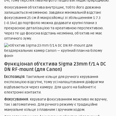
очі, тому перспектива на фото і відео виглядає природньою.
Фокусування об'єктива внутрішнє, тобто його довжина
залишається незмінною. Завдяки мінімальній відстані
фокусування 25 см й макрозйомці зі збільшенням 1:7.3
(~0.14×) до портфоліо можна додавати крупні плани з
прекрасною деталізацією та креативною перспективою.
Через те що фокусна відстань незмінна, об'єктив не має
оптичного зуму.
Функціонал об'єктива Sigma 23mm f/1.4 DC
DN RF-mount (для Canon)
Експозиція
. Тактильне кільце для ручного керування
експозицією відсутнє, тому усі налаштування діафрагми
відбуваються через камеру. Для цього на байонеті є
електронні контакти.
Фокусування
. Керувати фокусуванням можливо як вручну,
так і автоматично. Для ручного режиму є традиційне
мануальне кільце з плавним і зручним ходом.