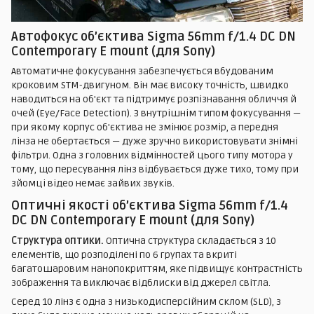
Автофокус об’єктива Sigma 56mm f/1.4 DC DN
Contemporary E mount (для Sony)
Автоматичне фокусування забезпечується вбудованим
кроковим STM-двигуном. Він має високу точність, швидко
наводиться на об'єкт та підтримує розпізнавання обличчя й
очей (Eye/Face Detection). З внутрішнім типом фокусування —
при якому корпус об'єктива не змінює розмір, а передня
лінза не обертається — дуже зручно використовувати знімні
фільтри. Одна з головних відмінностей цього типу мотора у
тому, що пересування лінз відбувається дуже тихо, тому при
зйомці відео немає зайвих звуків.
Оптичні якості об’єктива Sigma 56mm f/1.4
DC DN Contemporary E mount (для Sony)
Структура оптики.
Оптична структура складається з 10
елементів, що розподілені по 6 групах та вкриті
багатошаровим нанопокриттям, яке підвищує контрастність
зображення та виключає відблиски від джерел світла.
Серед 10 лінз є одна з низькодисперсійним склом (SLD), з