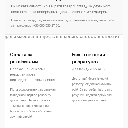
Ви можете самостійно забрати товар зі складу за умови його
наявності та за попередньою домовленістю з менеджером.
Наявність товару та деталі самовивозу уточнюйте в месенджерах або
за телефоном: +38 093 536 17 68.
ДЛЯ ЗАМОВЛЕННЯ ДОСТУПНІ КІЛЬКА СПОСОБІВ ОПЛАТИ:
Оплата за
Безготівковий
реквізитами
розрахунок
Переказ на банківські
Для юридичних осіб
реквізити після
Доступний безготівковий
підтвердження замовлення
розрахунок для юридичних
Після оформлення замовлення
осіб. За потреби підготуємо
менеджер надішле реквізити
рахунок і надамо документи
для оплати. Переказ можна
для проведення оплати.
здійснити через мобільний
банкінг, касу банку або інший
зручний спосіб.