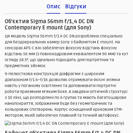
Опис
Відгуки
Об'єктив Sigma 56mm f/1,4 DC DN
Contemporary E mount (для Sony)
Ця модель Sigma 56mm f/1.4 DC DN розроблена спеціально
для бездзеркальних камер Sony з байонетом E mount. На
сенсорах APS-C він забезпечує фокусну відстань фокусну
відстань 56 мм (з повнокадровим еквівалентом 90 мм) та кут
огляду 28.5º, що ідеально підходить для портретних та
предметних зйомок.
9-пелюсткова конструкція діафрагми з широким
діапазоном f/1.4–f/16 дозволяє отримувати якісні знімки
навіть у поганому освітленні та доповнювати портретні
роботи приємним м'яким боке. А завдяки оптичній структурі
з 10 лінз, що розподілені по 6 групах та мають багатошарове
нанопокриття, зображення буде без геометричних та
кольорових спотворень. Корпус оснащений кроковим STM-
мотором, який забезпечує плавний та точний автофокус.
Байонет об’єктива Sigma 56mm f/1.4 DC DN