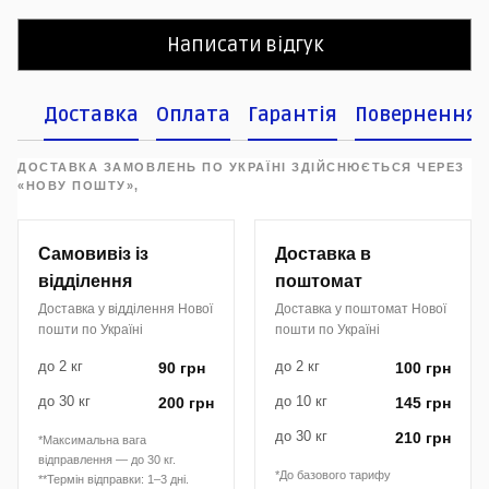
Написати відгук
Доставка
Оплата
Гарантія
Повернення
ДОСТАВКА ЗАМОВЛЕНЬ ПО УКРАЇНІ ЗДІЙСНЮЄТЬСЯ ЧЕРЕЗ
«НОВУ ПОШТУ»,
Самовивіз із
Доставка в
відділення
поштомат
Доставка у відділення Нової
Доставка у поштомат Нової
пошти по Україні
пошти по Україні
до 2 кг
до 2 кг
90 грн
100 грн
до 30 кг
до 10 кг
200 грн
145 грн
до 30 кг
210 грн
*Максимальна вага
відправлення — до 30 кг.
*До базового тарифу
**Термін відправки: 1–3 дні.