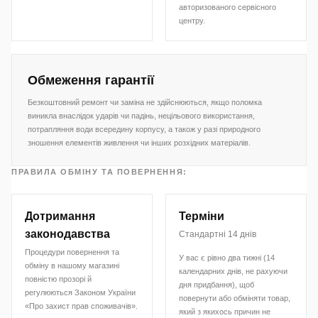
авторизованого сервісного
центру.
Обмеження гарантії
Безкоштовний ремонт чи заміна не здійснюються, якщо поломка
виникла внаслідок ударів чи падінь, нецільового використання,
потрапляння води всередину корпусу, а також у разі природного
зношення елементів живлення чи інших розхідних матеріалів.
ПРАВИЛА ОБМІНУ ТА ПОВЕРНЕННЯ:
Дотримання
Терміни
законодавства
Стандартні 14 днів
Процедури повернення та
У вас є рівно два тижні (14
обміну в нашому магазині
календарних днів, не рахуючи
повністю прозорі й
дня придбання), щоб
регулюються Законом України
повернути або обміняти товар,
«Про захист прав споживачів».
який з якихось причин не