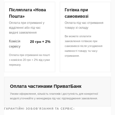
Післяплата «Нова
Готівка при
Пошта»
самовивозі
Оплата при отриманні у
Оплата під час отримання
відділенні або під час
товару зі складу
видачі замовлення
Ви можете оплатити
Комісія
20 грн + 2%
замовлення готівкою при
сервісу
самовивозі після узгодження
наявності товару та часу
Оплата при отриманні на пошті
отримання.
з комісією 20 грн + 2% від суми
переказу.
Оплата частинами ПриватБанк
Умови оформлення, кількість платежів і доступність для конкретної
моделі уточнюйте у менеджера під час підтвердження замовлення.
ГАРАНТІЙНІ ЗОБОВ'ЯЗАННЯ ТА СЕРВІС: