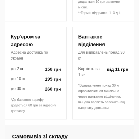
додається 10 грн за кожне
місце.
**Термін відправки: 1–3 дні.
Курʼєром за
Вантажне
адресою
відділення
Адресна доставка по
Для відправлень понад 30
Україні
кг
до 2 кг
Вартість за
150 грн
від 11 грн
1 кг
до 10 кг
195 грн
*Відправлення понад 30 кг
до 30 кг
260 грн
оформлюються виключно
через вантажне відділення.
*До базового тарифу
Кінцева вартість залежить від
додається 60 грн за адресну
напрямку доставки.
доставку.
Самовивіз зі складу