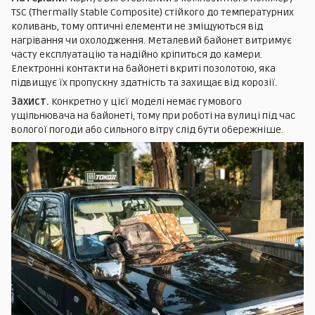
TSC (Thermally Stable Composite) стійкого до температурних
коливань, тому оптичні елементи не зміщуються від
нагрівання чи охолодження. Металевий байонет витримує
часту експлуатацію та надійно кріпиться до камери.
Електронні контакти на байонеті вкриті позолотою, яка
підвищує їх пропускну здатність та захищає від корозії.
Захист.
Конкретно у цієї моделі немає гумового
ущільнювача на байонеті, тому при роботі на вулиці під час
вологої погоди або сильного вітру слід бути обережніше.