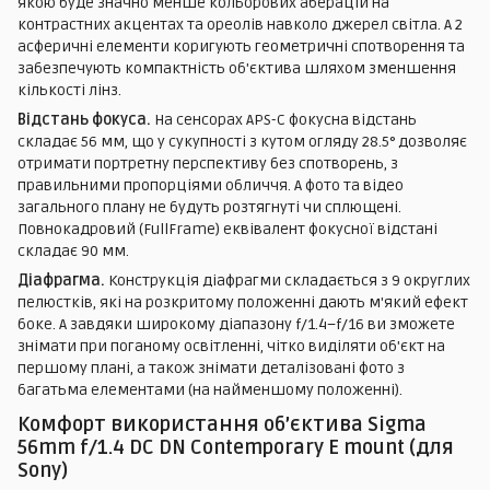
якою буде значно менше кольорових аберацій на
контрастних акцентах та ореолів навколо джерел світла. А 2
асферичні елементи коригують геометричні спотворення та
забезпечують компактність об'єктива шляхом зменшення
кількості лінз.
Відстань фокуса.
На сенсорах APS-C фокусна відстань
складає 56 мм, що у сукупності з кутом огляду 28.5° дозволяє
отримати портретну перспективу без спотворень, з
правильними пропорціями обличчя. А фото та відео
загального плану не будуть розтягнуті чи сплющені.
Повнокадровий (FullFrame) еквівалент фокусної відстані
складає 90 мм.
Діафрагма.
Конструкція діафрагми складається з 9 округлих
пелюстків, які на розкритому положенні дають м'який ефект
боке. А завдяки широкому діапазону f/1.4–f/16 ви зможете
знімати при поганому освітленні, чітко виділяти об'єкт на
першому плані, а також знімати деталізовані фото з
багатьма елементами (на найменшому положенні).
Комфорт використання об’єктива Sigma
56mm f/1.4 DC DN Contemporary E mount (для
Sony)