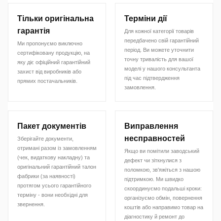
Тільки оригінальна
Терміни дії
гарантія
Для кожної категорії товарів
передбачено свій гарантійний
Ми пропонуємо виключно
період. Ви можете уточнити
сертифіковану продукцію, на
точну тривалість для вашої
яку діє офіційний гарантійний
моделі у нашого консультанта
захист від виробників або
під час підтвердження
прямих постачальників.
замовлення.
Пакет документів
Виправлення
несправностей
Зберігайте документи,
отримані разом із замовленням
Якщо ви помітили заводський
(чек, видаткову накладну) та
дефект чи зіткнулися з
оригінальний гарантійний талон
поломкою, зв'яжіться з нашою
фабрики (за наявності)
підтримкою. Ми швидко
протягом усього гарантійного
скоординуємо подальші кроки:
терміну - вони необхідні для
організуємо обмін, повернення
звернення.
коштів або направимо товар на
діагностику й ремонт до