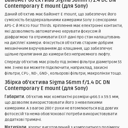
Contemporary E mount (для Sony)
Даний об'єктив має байонет E mount, що забезпечує його
сумісність бездзеркальними камерами Sony з сенсорами
APS-C й Micro Four Thirds. Кріплення має електронні контакти,
які дозволяють автоматично керувати фокусом й
діафрагмою та отримувати EXIF-дані про стан налаштувань
на дисплеї камери. Фіксується об'єктив старим-добрим
механічним вкручуванням до клацання, що забезпечує
щільне прилягання до камери без неприємного люфту.
Спереду об'єктив має різьбу під знімні фільтри діаметром 55
мм. З нею ви можете підключити, наприклад, захисні
фільтри, CPL-, ND-, GND-, кольорові фільтри, макролінзи тощо.
Збірка об’єктива Sigma 56mm f/1.4 DC DN
Contemporary E mount (для Sony)
Габарити.
Об'єктив має компактні розміри φ66.5 x 59.5 мм,
що дозволяє використовувати його з невеликими
камерами. А з вагою 280 г руки не втомлюються від довгих
фотосесій та нема обов'язкової потреби використовувати
додаткові тримачі.
Матеріали.
Корпус виготовлений з композитного полімеру