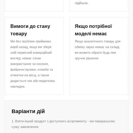
підійшов.
Вимоги до стану
Якщо потрібної
товару
моделі немає
Ми без проблем приймемо
Якщо аналогічного товару для
виріб назад, якщо він зберіг
обміну зараз немає на складі,
свій первісний комерційний
ви можете обрати будь-яке
вигляд: немає ознак
зручне рішення.
використання чи носіння,
фабричні ярлики, пломби та
етикетки на місці, а також
додається чек або видаткова
накладна.
Варіанти дій
1. Взяти інший продукт з доступного асортименту - ми перерахуємо
суму замовлення.