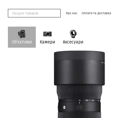
Перейти до основного контенту
Про нас
Оплата та доставка
Обмін та повернення
Контак
Угода користувача
Об'єктиви
Камери
Аксесуари