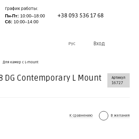
График работы:
+38 093 536 17 68
Пн-Пт:
10:00–18:00
Сб:
10:00–14:00
Вход
Рус
Для камер c L-mount
8 DG Contemporary L Mount
Артикул
16727
К сравнению
В желания