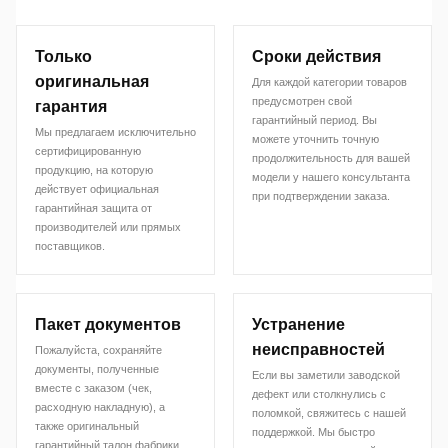
Только
Сроки действия
оригинальная
Для каждой категории товаров
предусмотрен свой
гарантия
гарантийный период. Вы
Мы предлагаем исключительно
можете уточнить точную
сертифицированную
продолжительность для вашей
продукцию, на которую
модели у нашего консультанта
действует официальная
при подтверждении заказа.
гарантийная защита от
производителей или прямых
поставщиков.
Пакет документов
Устранение
неисправностей
Пожалуйста, сохраняйте
документы, полученные
Если вы заметили заводской
вместе с заказом (чек,
дефект или столкнулись с
расходную накладную), а
поломкой, свяжитесь с нашей
также оригинальный
поддержкой. Мы быстро
гарантийный талон фабрики