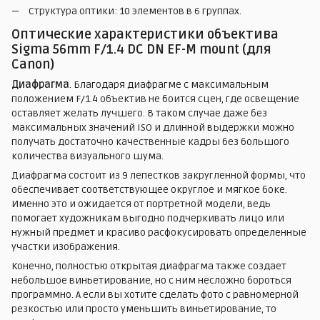
Структура оптики: 10 элементов в 6 группах.
Оптические характеристики объектива
Sigma 56mm F/1.4 DC DN EF-M mount (для
Canon)
Диафрагма
. Благодаря диафрагме с максимальным
положением F/1.4 объектив не боится сцен, где освещение
оставляет желать лучшего. В таком случае даже без
максимальных значений ISO и длинной выдержки можно
получать достаточно качественные кадры без большого
количества визуального шума.
Диафрагма состоит из 9 лепестков закругленной формы, что
обеспечивает соответствующее округлое и мягкое боке.
Именно это и ожидается от портретной модели, ведь
помогает художникам выгодно подчеркивать лицо или
нужный предмет и красиво расфокусировать определенные
участки изображения.
Конечно, полностью открытая диафрагма также создает
небольшое виньетирование, но с ним несложно бороться
программно. А если вы хотите сделать фото с равномерной
резкостью или просто уменьшить виньетирование, то