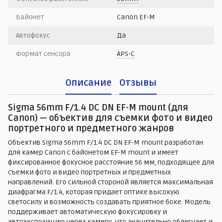
Байонет
Canon EF-M
Автофокус
Да
Формат сенсора
APS-C
Описание
Отзывы
Sigma 56mm F/1.4 DC DN EF-M mount (для
Canon) — объектив для съемки фото и видео
портретного и предметного жанров
Объектив Sigma 56mm F/1.4 DC DN EF-M mount разработан
для камер Canon с байонетом EF-M mount и имеет
фиксированное фокусное расстояние 56 мм, подходящее для
съемки фото и видео портретных и предметных
направлений. Его сильной стороной является максимальная
диафрагма F/1.4, которая придает оптике высокую
светосилу и возможность создавать приятное боке. Модель
поддерживает автоматическую фокусировку и
автоэкспозицию через камеру, что значительно облегчает и