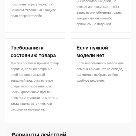
(14 календарных дней, не
прозрачны и регулируются
считая дня покупки), чтобы
Законом Украины «О защите
вернуть или обменять товар,
прав потребителей».
который по каким-либо
причинам не подошел.
Требования к
Если нужной
состоянию товара
модели нет
Мы без проблем примем товар
Если аналогичного товара для
обратно, если он сохранил
обмена сейчас нет на складе,
свой первоначальный
вы можете выбрать любое
товарный вид: отсутствуют
удобное решение.
следы использования или
носки, фабричные ярлыки,
пломбы и этикетки на месте, а
также прилагается чек или
расходная накладная.
Варианты действий