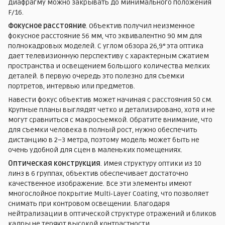
диафрагму можно закрывать до минимального положения
F/16.
Фокусное расстояние
. Объектив получил неизменное
фокусное расстояние 56 мм, что эквивалентно 90 мм для
полнокадровых моделей. С углом обзора 26,9° эта оптика
дает телевизионную перспективу с характерным сжатием
пространства и освещением большого количества мелких
деталей. В первую очередь это полезно для съемки
портретов, интервью или предметов.
Навести фокус объектив может начиная с расстояния 50 см.
Крупные планы выглядят четко и детализировано, хотя и не
могут сравниться с макросъемкой. Обратите внимание, что
для съемки человека в полный рост, нужно обеспечить
дистанцию в 2–3 метра, поэтому модель может быть не
очень удобной для сцен в маленьких помещениях.
Оптическая конструкция
. Имея структуру оптики из 10
линз в 6 группах, объектив обеспечивает достаточно
качественное изображение. Все эти элементы имеют
многослойное покрытие Multi‑Layer Coating, что позволяет
снимать при контровом освещении. Благодаря
нейтрализации в оптической структуре отражений и бликов
кадры не теряют высокой контрастности.