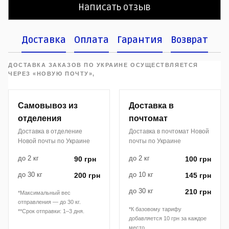
Написать отзыв
Доставка
Оплата
Гарантия
Возврат
ДОСТАВКА ЗАКАЗОВ ПО УКРАИНЕ ОСУЩЕСТВЛЯЕТСЯ
ЧЕРЕЗ «НОВУЮ ПОЧТУ»,
Самовывоз из
Доставка в
отделения
почтомат
Доставка в отделение
Доставка в почтомат Новой
Новой почты по Украине
почты по Украине
до 2 кг
до 2 кг
90 грн
100 грн
до 30 кг
до 10 кг
200 грн
145 грн
до 30 кг
210 грн
*Максимальный вес
отправления — до 30 кг.
*К базовому тарифу
**Срок отправки: 1–3 дня.
добавляется 10 грн за каждое
место.