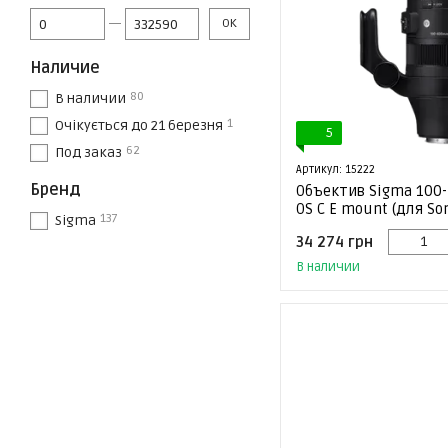
От Цена, грн
До Цена, грн
OK
Наличие
80
В наличии
1
Очікується до 21 березня
5
62
Под заказ
Артикул: 15222
Бренд
Объектив Sigma 100-
OS C E mount (для So
137
Sigma
34 274 грн
В наличии