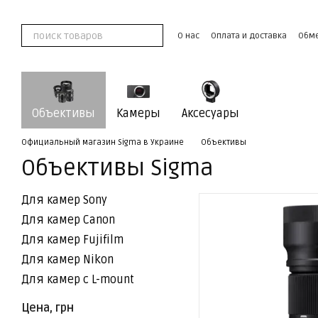
Перейти к основному контенту
О нас
Оплата и доставка
Обме
Контактная информация
Пользовательское соглашение
Объективы
Камеры
Аксесуары
Официальный магазин Sigma в Украине
Объективы
Объективы Sigma
Для камер Sony
Для камер Canon
Для камер Fujifilm
Для камер Nikon
Для камер c L-mount
Цена, грн