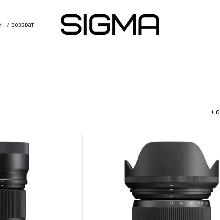
н и возврат
Со